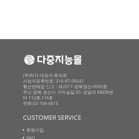
(주)하가 대표자:류숙희
사업자등록번호: 216-87-00547
통신판매업 신고 : 제2017-경북경산-0083호
주소:경북 경산시 가마실길 50, 경일대 R&DB센
터 112호,114호
전화:02-704-6615
CUSTOMER SERVICE
회원가입
FAQ