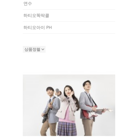
연수
하티오똑딱콜
하티오아이 PH