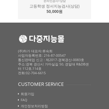
온라인검사+상담
고등학생 정서지능검사(상담)
50,000원
(주)하가 대표자:류숙희
사업자등록번호: 216-87-00547
통신판매업 신고 : 제2017-경북경산-0083호
주소:경북 경산시 가마실길 50, 경일대 R&DB센
터 112호,114호
전화:02-704-6615
CUSTOMER SERVICE
회원가입
FAQ
개인정보처리방침