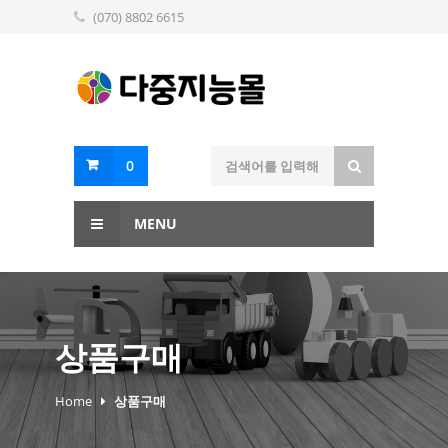
(070) 8802 6615
0
MENU
상품구매
Home
상품구매